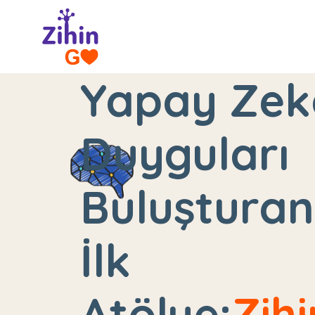
Yapay Zek
Duyguları
Buluşturan
İlk
Atölye:
Zih