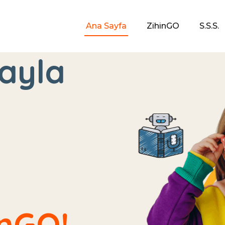
Ana Sayfa
ZihinGO
S.S.S.
ayla
inGO!