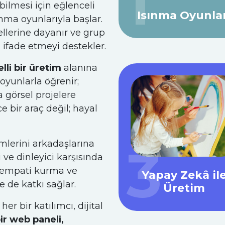
1
ilmesi için eğlenceli
Isınma Oyunlar
ma oyunlarıyla başlar.
llerine dayanır ve grup
 ifade etmeyi destekler.
li bir üretim
alanına
oyunlarla öğrenir;
 görsel projelere
 bir araç değil; hayal
mlerini arkadaşlarına
3
 ve dinleyici karşısında
n; empati kurma ve
Yapay Zekâ il
e de katkı sağlar.
Üretim
r bir katılımcı, dijital
bir web paneli,