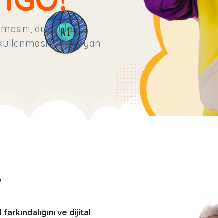
etmesini, duygularını
e kullanmasını sağlayan
?
 farkındalığını ve dijital