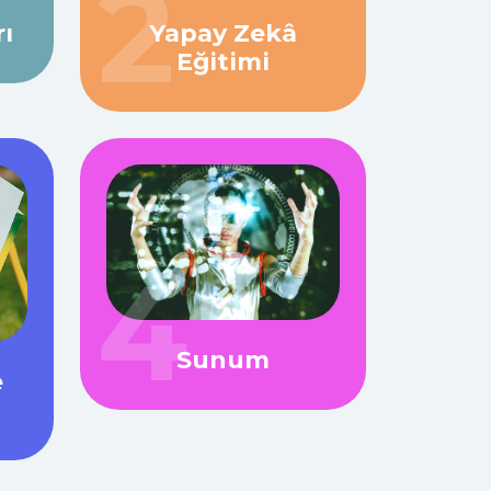
2
ı
Yapay Zekâ
Eğitimi
4
Sunum
e